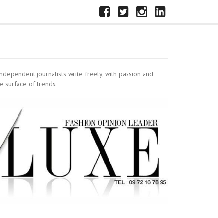
FACEBOOK
X
INSTAGRAM
LINKEDIN
independent journalists write freely, with passion and
e surface of trends.