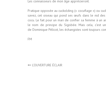
Les connaisseurs de mon âge apprécieront.
Pratique opposée au cuckolding (« cocufiage ») ou cuck
savez, cet oiseau qui pond ses œufs dans le nid des
cocu. Le fait pour un mari de confier sa femme à un am
le nom de principe du Sigisbée. Mais cela, c’est u
de Dominique Pélicot, les échangistes sont toujours con
FM
Navigation
L’OUVERTURE ÉCLAIR
de
l’article