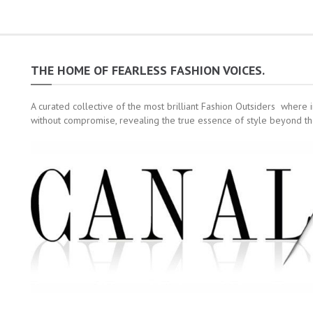
THE HOME OF FEARLESS FASHION VOICES.
A curated collective of the most brilliant Fashion Outsiders where 
without compromise, revealing the true essence of style beyond th