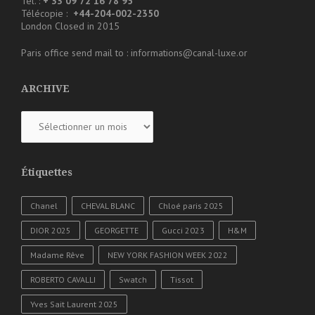
Tél. :
+ 33 09 72 16 78 95
Télécopie :
+44-204-002-2350
London Closed in 2015
Paris office send mail to : informations@canal-luxe.or
ARCHIVE
ARCHIVE
Étiquettes
Chanel
CHEVAL BLANC
Chloé paris 2025
DIOR 2025
GEORGETTE
Gucci 2023
H&M
Madame Rêve
NEW YORK FASHION WEEK 2022
ROBERTO CAVALLI
Swatch
Tissot
Yves Sait Laurent 2025