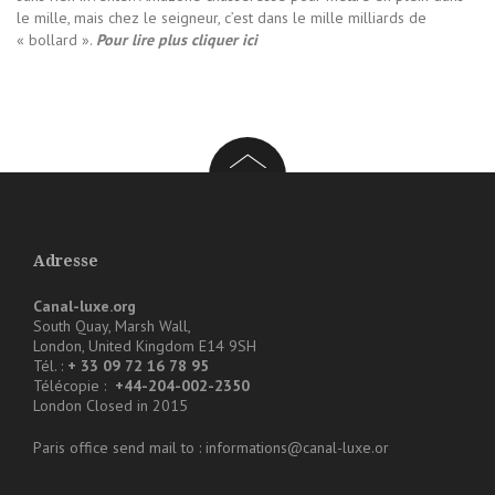
le mille, mais chez le seigneur, c’est dans le mille milliards de
« bollard ».
Pour lire plus cliquer ici
Adresse
Canal-luxe.org
South Quay, Marsh Wall,
London, United Kingdom E14 9SH
Tél. :
+ 33 09 72 16 78 95
Télécopie :
+44-204-002-2350
London Closed in 2015
Paris office send mail to : informations@canal-luxe.or