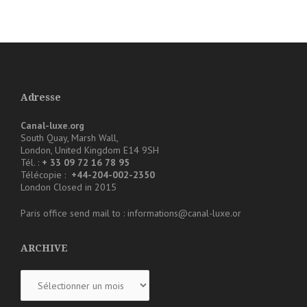
Adresse
Canal-luxe.org
South Quay, Marsh Wall,
London, United Kingdom E14 9SH
Tél. :
+ 33 09 72 16 78 95
Télécopie :
+44-204-002-2350
London Closed in 2015
Paris office send mail to : informations@canal-luxe.or
ARCHIVE
ARCHIVE