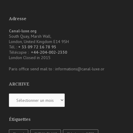
Adresse
Canal-luxe.org
South Quay, Marsh Wall,
London, United Kingdom E14 9SH
Tél. :
+ 33 09 72 16 78 95
Télécopie :
+44-204-002-2350
London Closed in 2015
Paris office send mail to : informations@canal-luxe.or
ARCHIVE
ARCHIVE
Étiquettes