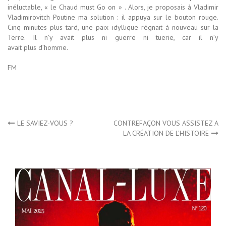
inéluctable, « le Chaud must Go on » . Alors, je proposais à Vladimir
Vladimirovitch Poutine ma solution : il appuya sur le bouton rouge.
Cinq minutes plus tard, une paix idyllique régnait à nouveau sur la
Terre. Il n’y avait plus ni guerre ni tuerie, car il n’y
avait plus d’homme.
FM
Navigation
LE SAVIEZ-VOUS ?
CONTREFAÇON VOUS ASSISTEZ A
LA CRÉATION DE L’HISTOIRE
de
l’article