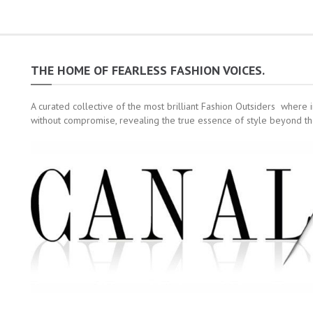
THE HOME OF FEARLESS FASHION VOICES.
A curated collective of the most brilliant Fashion Outsiders where 
without compromise, revealing the true essence of style beyond th