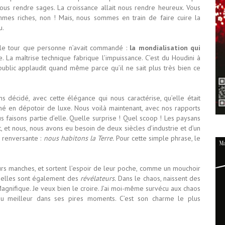
t nous rendre sages. La croissance allait nous rendre heureux. Vous
mes riches, non ! Mais, nous sommes en train de faire cuire la
u.
 le tour que personne n’avait commandé :
la mondialisation qui
 La maîtrise technique fabrique l’impuissance. C’est du Houdini à
e public applaudit quand même parce qu’il ne sait plus très bien ce
ns décidé, avec cette élégance qui nous caractérise, qu’elle était
é en dépotoir de luxe. Nous voilà maintenant, avec nos rapports
 faisons partie d’elle. Quelle surprise ! Quel scoop ! Les paysans
, et nous, nous avons eu besoin de deux siècles d’industrie et d’un
n renversante :
nous habitons la Terre.
Pour cette simple phrase, le
rs manches, et sortent l’espoir de leur poche, comme un mouchoir
, elles sont également des
révélateurs.
Dans le chaos, naissent des
Magnifique. Je veux bien le croire. J’ai moi-même survécu aux chaos
 du meilleur dans ses pires moments. C’est son charme le plus