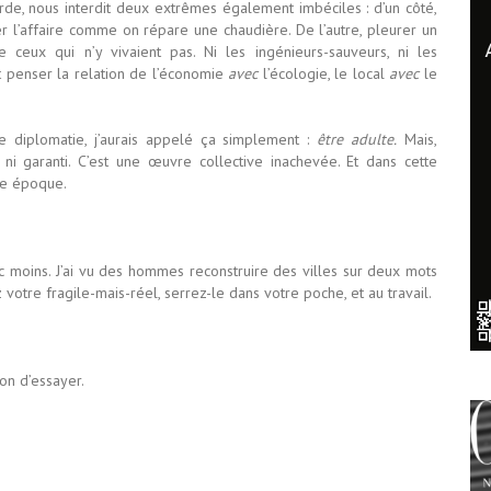
rde, nous interdit deux extrêmes également imbéciles : d’un côté,
ler l’affaire comme on répare une chaudière. De l’autre, pleurer un
 ceux qui n’y vivaient pas. Ni les ingénieurs-sauveurs, ni les
est penser la relation de l’économie
avec
l’écologie, le local
avec
le
de diplomatie, j’aurais appelé ça simplement :
être adulte.
Mais,
tal ni garanti. C’est une œuvre collective inachevée. Et dans cette
re époque.
vec moins. J’ai vu des hommes reconstruire des villes sur deux mots
 votre fragile-mais-réel, serrez-le dans votre poche, et au travail.
son d’essayer.