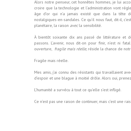
Alors notre penseur, cet honnêtes hommes, je lui acco
croire que la technologie et l’administration vont rég
âge d’or qui n’a jamais existé que dans la tête de
nostalgiques-en-sandales. Ce qu’il nous faut, dit-il, c’
planétaire, la raison
avec
la sensibilité.
À bientôt soixante dix ans passé de littérature et 
passons. L’avenir, nous dit-on pour finir, n’est ni fa
ouverture,
fragile mais réelle
, réside la chance de not
Fragile mais réelle.
Mes amis, j’ai connu des résistants qui travaillaient a
d’espoir et une blague à moitié drôle. Alors oui, prenez
L’humanité a survécu à tout ce qu’elle s’est infligé.
Ce n’est pas une raison de continuer, mais c’est une rai