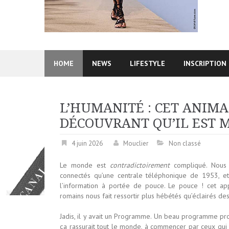
HOME
NEWS
LIFESTYLE
INSCRIPTION
L’HUMANITÉ : CET ANIMA
DÉCOUVRANT QU’IL EST 
4 juin 2026
Mouclier
Non classé
Le monde est
contradictoirement
compliqué. Nous 
connectés qu’une centrale téléphonique de 1953, e
l’information à portée de pouce. Le pouce ! cet a
romains nous fait ressortir plus hébétés qu’éclairés de
Jadis, il y avait un Programme. Un beau programme pro
ça rassurait tout le monde, à commencer par ceux qui en