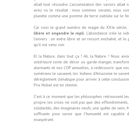
allait tout résoudre. L’accumulation des savoirs allai
avez vu le résultat : nous sommes savants, nous som
planète comme une pomme de terre oubliée sur le fe
Car voici le grand numéro de magie du XXIe siècle,
libère et engendre le repli.
L’abondance crée le vide.
l’envers : on entre libre et on ressort enchaîné, et l
qu’il est venu voir.
Et la Nature, dans tout ça ! Ah, la Nature ! Nous avio
extérieure
sorte de décor ou garde-manger, transform
alarmants et nos COP annuelles, à redécouvrir que nous
sumériens le savaient, les Indiens d’Amazonie le savent
dérèglement climatique pour arriver à cette conclusio
Prix Nobel est en chemin.
C’est à ce moment que les philosophes retroussent leu
propre, les crises ne sont pas que des effondrements
solidarités, des imaginaires neufs, une quête de sens. 
suffisants pour savoir que l’humanité est capable
exaspérant.