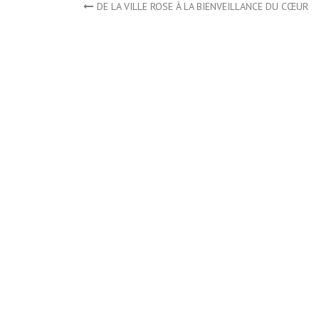
Navigation
DE LA VILLE ROSE À LA BIENVEILLANCE DU CŒUR
de
l’article