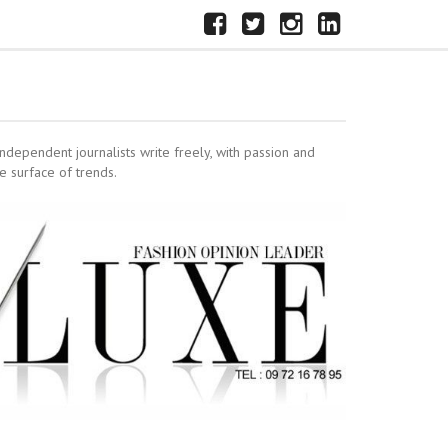
FACEBOOK
X
INSTAGRAM
LINKEDIN
independent journalists write freely, with passion and
e surface of trends.