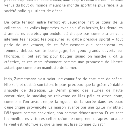
venus du bout du monde, mêlant le monde sportif, le plus rude, à la
société polie qui lui sert de décor.
De cette tension entre l’effort et l’élégance naît le cœur de la
collection. Les voiles imprimées avec soin d’un herbier, les dentelles
à armatures secrètes qui ondulent à chaque pas comme si un vent
intérieur les habitait, les popelines au galbe presque sportif — tout
parle de mouvement, de ce frémissement que connaissent les
femmes debout sur le bastingage, les yeux grands ouverts sur
l’horizon. « Tout est fait pour bouger quand on marche », dit la
créatrice, et ces mots résonnent comme une promesse de liberté
autant que comme un manifeste de la mer.
Mais, Zimmermann n’est point une couturière de costumes de scène.
Elle sait, et c’est là son talent le plus précieux, que la grâce véritable
s’habille de discrétion. Le Denim prend des allures de haute
construction, le smoking se réinvente en lilas pâle et citron doux,
comme si l’on avait trempé la rigueur de la soirée dans les eaux
d’une crique provençale. La maison avance par une quille invisible :
l’élégance comme conviction, non comme démonstration. Et ce sont
les meilleures victoires celles qu’on ne comprend qu’après, lorsque
le vent est retombé et que la mer est lisse comme du satin.