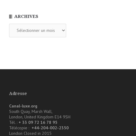
ARCHIVES
Archives
Adresse
Canal-luxe.org
South Quay, Marsh Wall,
London, United Kingdom E14 9SH
Tél. :
+ 33 09 72 16 78 95
Télécopie :
+44-204-002-2350
London Closed in 2015