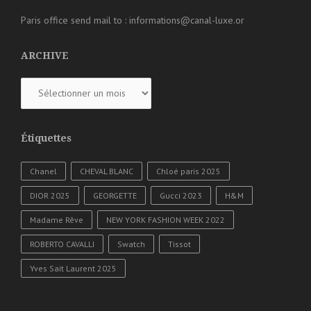
Paris office send mail to : informations@canal-luxe.or
ARCHIVE
ARCHIVE
Étiquettes
Chanel
CHEVAL BLANC
Chloé paris 2025
DIOR 2025
GEORGETTE
Gucci 2023
H&M
Madame Rêve
NEW YORK FASHION WEEK 2022
ROBERTO CAVALLI
Swatch
Tissot
Yves Sait Laurent 2025