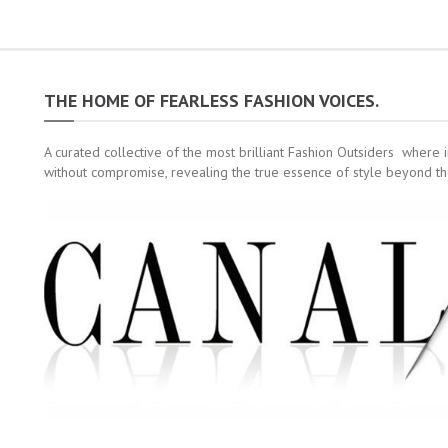
THE HOME OF FEARLESS FASHION VOICES.
A curated collective of the most brilliant Fashion Outsiders where 
without compromise, revealing the true essence of style beyond th