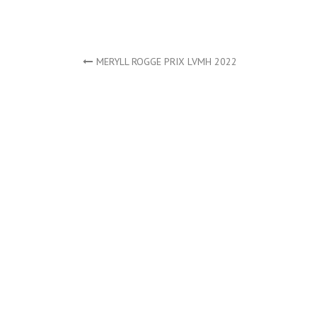
Navigation
MERYLL ROGGE PRIX LVMH 2022
de
l’article