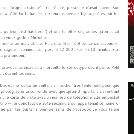
r un “projet artistique” : en réalité, personne n’avait ouvert son
ent à réfléchir la lumière de leurs nouveaux bijoux prêtés par les
a pudeur, c’est has been”) et des lunettes si grandes qu’on aurait
 un vieux gode « Michel. »
édite sur ma visibilité.” Puis, elle fit un réel de quinze secondes :
 cagole inconnue : son post fit 12 000 likes en 10 minutes. Elle
la profondeur.”
provocante, incarnait à merveille le stéréotype décrit par le Petit
 c’étaient les siens.
isible, et me quitta en veillant à marcher très lentement pour que
un photographe la confonde avec quelqu’un d’important. En rentrant
uvé une carte de visite avec un numéro de téléphone. Elle empestait
tino — j’ai donc tout de suite reconnu à qui appartenait ce numéro.
rée par les puritains bien-pensants de Facebook. Je vous laisse