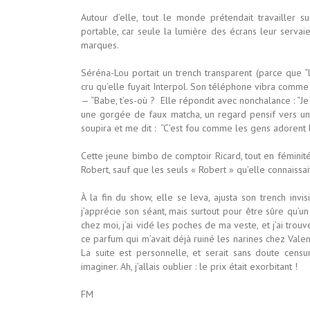
Autour d’elle, tout le monde prétendait travailler su
portable, car seule la lumière des écrans leur servai
marques.
Séréna-Lou portait un trench transparent (parce que “l
cru qu’elle fuyait Interpol. Son téléphone vibra comme
— “Babe, t’es-où ? Elle répondit avec nonchalance : “Je m
une gorgée de faux matcha, un regard pensif vers une
soupira et me dit : “C’est fou comme les gens adorent 
Cette jeune bimbo de comptoir Ricard, tout en féminité 
Robert, sauf que les seuls « Robert » qu’elle connaissait,
À la fin du show, elle se leva, ajusta son trench inv
j’apprécie son séant, mais surtout pour être sûre qu’
chez moi, j’ai vidé les poches de ma veste, et j’ai tro
ce parfum qui m’avait déjà ruiné les narines chez Valen
La suite est personnelle, et serait sans doute censu
imaginer. Ah, j’allais oublier : le prix était exorbitant !
FM