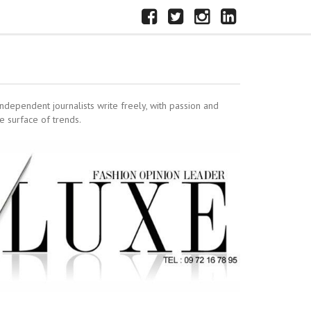
FACEBOOK
X
INSTAGRAM
LINKEDIN
independent journalists write freely, with passion and
e surface of trends.