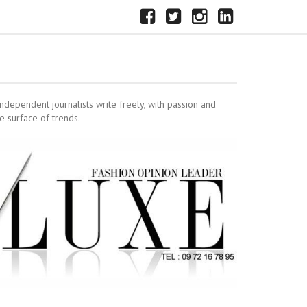
FACEBOOK
X
INSTAGRAM
LINKEDIN
independent journalists write freely, with passion and
e surface of trends.