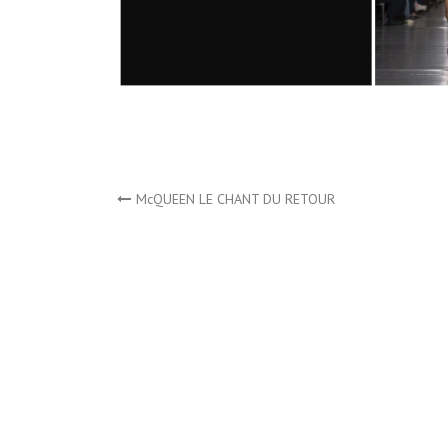
Navigation
McQUEEN LE CHANT DU RETOUR
de
l’article