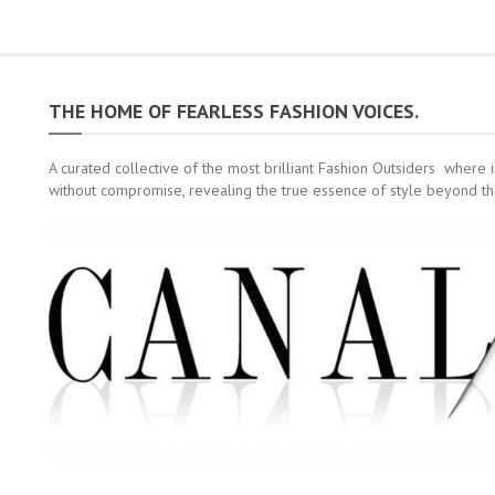
THE HOME OF FEARLESS FASHION VOICES.
A curated collective of the most brilliant Fashion Outsiders where 
without compromise, revealing the true essence of style beyond th