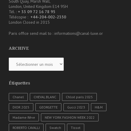
South Quay, Marsh Wall,
London, United Kingdom E14 9SH
Tél. :
+ 33 09 72 16 78 95
Télécopie :
+44-204-002-2350
London Closed in 2015
Paris office send mail to : informations@canal-luxe.or
ARCHIVE
ARCHIVE
Étiquettes
Chanel
CHEVAL BLANC
Chloé paris 2025
DIOR 2025
GEORGETTE
Gucci 2023
H&M
Madame Rêve
NEW YORK FASHION WEEK 2022
ROBERTO CAVALLI
Swatch
Tissot