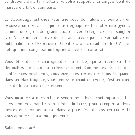
se drapent dans la « culture », votre rapport à la langue tient du
massacre à la tronçonneuse.
Le clabaudage est chez vous une seconde nature : à peine a-t-on
esquissé un désaccord que vous dégoupillez le mot « misogyne »
comme une grenade grammaticale, avec l’élégance d’un sanglier
ivre. Votre métier relève du charabia ubuesque : « Formatrice en
Sublimation de l’Expérience Client »… on croirait lire le CV d’un
hologramme conçu par un logiciel de bullshit corporate.
Vous êtes de ces charognardes du verbe, qui se ruent sur les
dépouilles de ceux qui créent vraiment. Comme les chacals des
conférences posthumes, vous vivez des restes des lions. Et quand,
dans un élan tragique, vous tentez le chant du cygne, c’est un coin-
coin de basse-cour qu’on entend.
Vous incarnez à merveille le syndrome d’Icare contemporain : les
ailes gonflées par le vent tiède du buzz, pour grimper à deux
mètres et retomber assise dans la poussière de vos certitudes. Et
vous appelez cela « engagement ».
Salutations glacées,