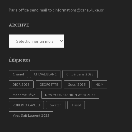
Paris office send mail to : informations@canal-luxe.or
ARCHIVE
ARCHIVE
Étiquettes
Chanel
CHEVAL BLANC
Chloé paris 2025
DIOR 2025
GEORGETTE
Gucci 2023
H&M
Madame Rêve
NEW YORK FASHION WEEK 2022
ROBERTO CAVALLI
Swatch
Tissot
Yves Sait Laurent 2025