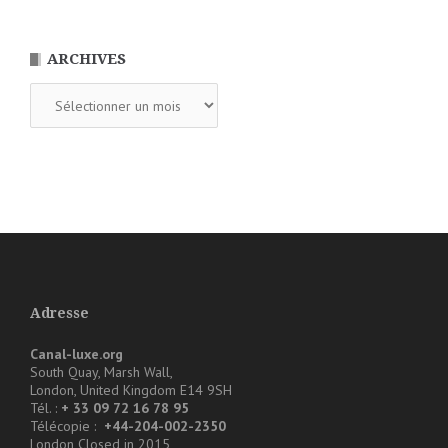
ARCHIVES
Archives
Adresse
Canal-luxe.org
South Quay, Marsh Wall,
London, United Kingdom E14 9SH
Tél. :
+ 33 09 72 16 78 95
Télécopie :
+44-204-002-2350
London Closed in 2015