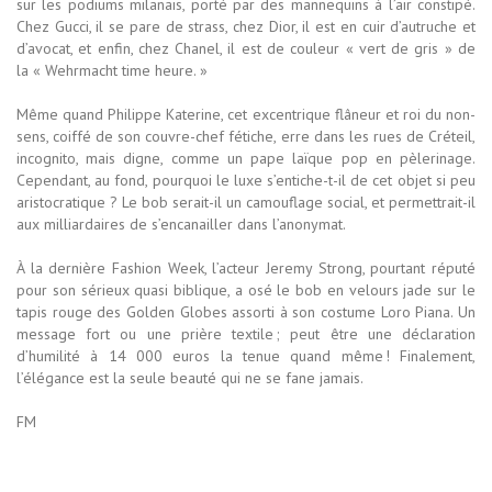
sur les podiums milanais, porté par des mannequins à l’air constipé.
Chez Gucci, il se pare de strass, chez Dior, il est en cuir d’autruche et
d’avocat, et enfin, chez Chanel, il est de couleur « vert de gris » de
la « Wehrmacht time heure. »
Même quand Philippe Katerine, cet excentrique flâneur et roi du non-
sens, coiffé de son couvre-chef fétiche, erre dans les rues de Créteil,
incognito, mais digne, comme un pape laïque pop en pèlerinage.
Cependant, au fond, pourquoi le luxe s’entiche-t-il de cet objet si peu
aristocratique ? Le bob serait-il un camouflage social, et permettrait-il
aux milliardaires de s’encanailler dans l’anonymat.
À la dernière Fashion Week, l’acteur Jeremy Strong, pourtant réputé
pour son sérieux quasi biblique, a osé le bob en velours jade sur le
tapis rouge des Golden Globes assorti à son costume Loro Piana. Un
message fort ou une prière textile ; peut être une déclaration
d’humilité à 14 000 euros la tenue quand même ! Finalement,
l’élégance est la seule beauté qui ne se fane jamais.
FM